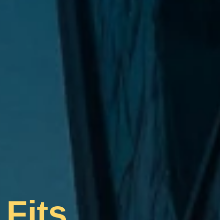
é
Fits
.