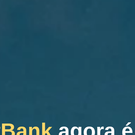
tBank
agora 