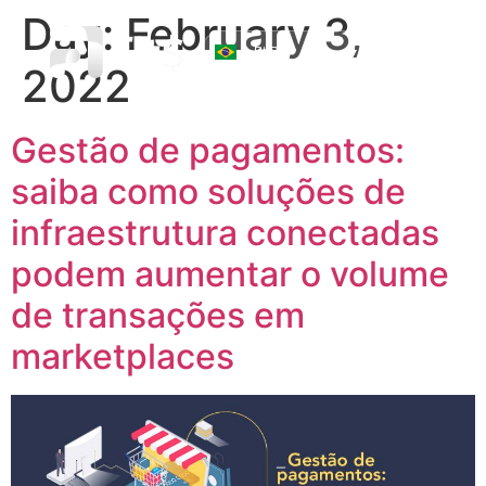
Day:
February 3,
☰
2022
Gestão de pagamentos:
saiba como soluções de
infraestrutura conectadas
podem aumentar o volume
de transações em
marketplaces